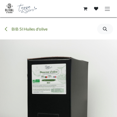
Se rendre au contenu
BIB 5l Huiles d'olive