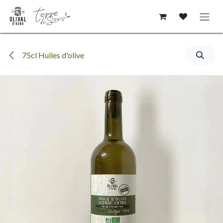
Se rendre au contenu
75cl Huiles d'olive