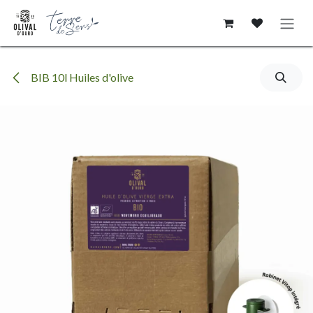
Se rendre au contenu
BIB 10l Huiles d'olive