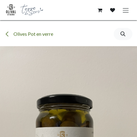
Se rendre au contenu
Olives Pot en verre