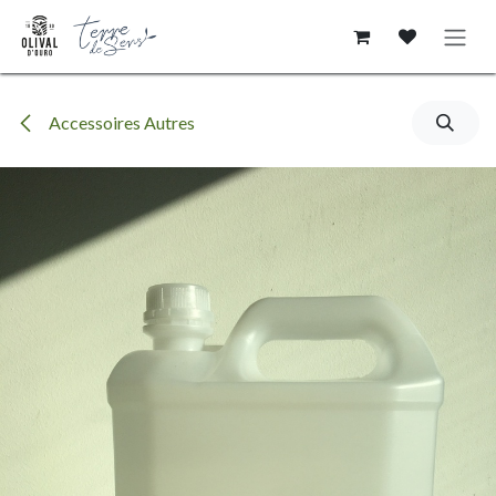
Se rendre au contenu
Accessoires Autres