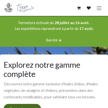
Se rendre au contenu
Fermeture estivale du
28 juillet au 16 août.
Les expéditions reprendront à partir du
17 août
.
Bel été ☀️
Explorez notre gamme
complète
Découvrez notre gamme exclusive d'huiles d'olive, d'huiles
végétales, de vinaigres et d'olives, présentées dans des
contenants réutilisables, pour satisfaire tous vos besoins.