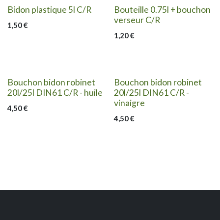
Bidon plastique 5l C/R
Bouteille 0.75l + bouchon
verseur C/R
1,50
€
1,20
€
Bouchon bidon robinet
Bouchon bidon robinet
20l/25l DIN61 C/R - huile
20l/25l DIN61 C/R -
vinaigre
4,50
€
4,50
€