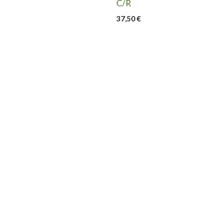
C/R
37,50
€
Nous suivre
Nous contacter