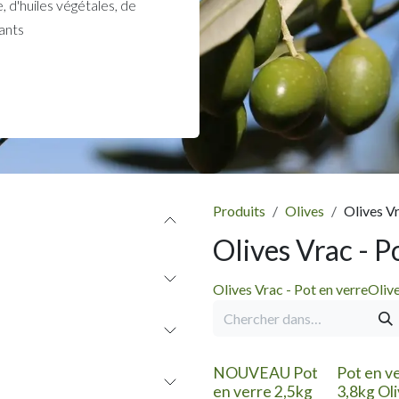
 d'huiles végétales, de
ants
Produits
Olives
Olives Vr
Olives Vrac - P
Olives Vrac - Pot en verre
Olive
NOUVEAU Pot
Pot en v
en verre 2,5kg
3,8kg Ol