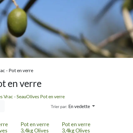
ac - Pot en verre
ot en verre
s Vrac - Seau
Olives Pot en verre
En vedette
Trier par:
erre
Pot en verre
Pot en verre
ives
3,4kg Olives
3,4kg Olives