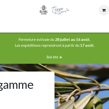
rces
Cosmétique & savonnerie
Fermeture estivale du
28 juillet au 16 août.
Les expéditions reprendront à partir du
17 août
.
Bel été ☀️
 gamme