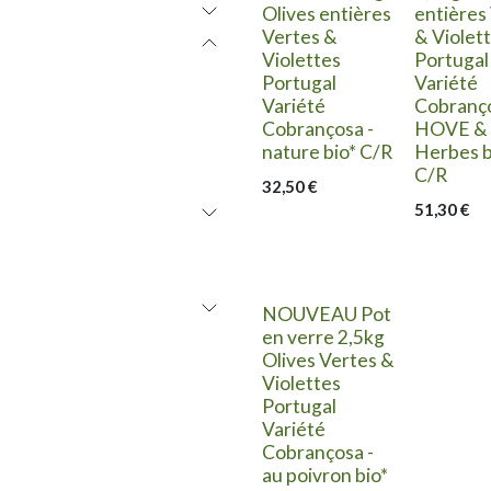
Olives entières
entières
Vertes &
& Violet
Violettes
Portugal
Portugal
Variété
Variété
Cobranço
Cobrançosa -
HOVE &
nature bio* C/R
Herbes b
C/R
32,50
€
51,30
€
NOUVEAU Pot
en verre 2,5kg
Olives Vertes &
Violettes
Portugal
Variété
Cobrançosa -
au poivron bio*