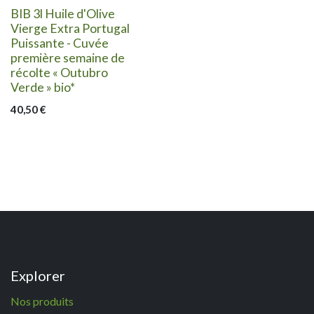
BIB 3l Huile d'Olive
Vierge Extra Portugal
Puissante - Cuvée
première semaine de
récolte « Outubro
Verde » bio*
40,50
€
Explorer
N
os p
roduits