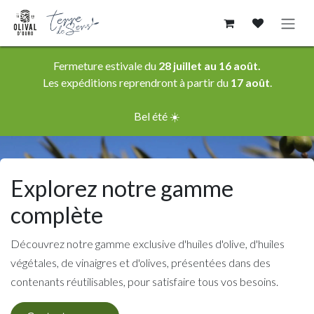
Se rendre au contenu
Fermeture estivale du
28 juillet au 16 août.
Les expéditions reprendront à partir du
17 août
.
Bel été ☀️
Explorez notre gamme
complète
Découvrez notre gamme exclusive d'huiles d'olive, d'huiles
végétales, de vinaigres et d'olives, présentées dans des
contenants réutilisables, pour satisfaire tous vos besoins.