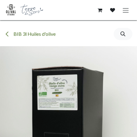
Se rendre au contenu
BIB 3l Huiles d'olive