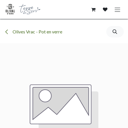
Se rendre au contenu
Olives Vrac - Pot en verre